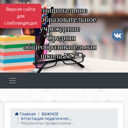
Муниципальное
Версия сайта
для
общеобразовательное
слабовидящих
учреждение
"Средняя
общеобразовательная
школа №7"
Главная
ВАЖНОЕ
Аттестация педагогичес...
Результаты профессиона...