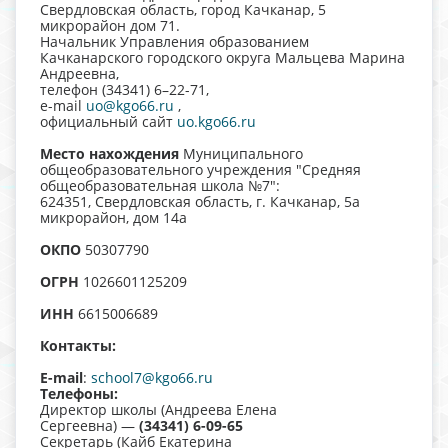
Свердловская область, город Качканар, 5
микрорайон дом 71.
Начальник Управления образованием
Качканарского городского округа Мальцева Марина
Андреевна,
телефон (34341) 6–22-71,
e-mail
uo@kgo66.ru
,
официальный сайт
uo.kgo66.ru
Место нахождения
Муниципального
общеобразовательного учреждения "Средняя
общеобразовательная школа №7":
624351, Свердловская область, г. Качканар, 5а
микрорайон, дом 14а
ОКПО
50307790
ОГРН
1026601125209
ИНН
6615006689
Контакты:
E-mail
:
school7@kgo66.ru
Телефоны:
Директор школы (Андреева Елена
Сергеевна) —
(34341) 6-09-65
Секретарь (Кайб Екатерина