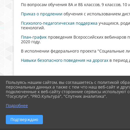
По вопросам обучения 8А и 8Б классов, 9 классов, 10
Приказ о продлении
обучения с использованием дис
Психолого-педагогическая поддержка
учащихся, роди
технологий.
План-график
проведения Всероссийских вебинаров п
2020 году.
В исполнении федерального проекта "Социальные ли
Навыки безопасного поведения на дорогах
в период 
Пользуясь нашим сайтом, вы соглашаетесь с политикой обра
персональных данных а также с тем что наш веб-сайт и друг
подключенные к веб-сайту сторонние сервисы используют co
"Госуслуги", "PRO.Культура", "Спутник аналитика".
Подробнее
Подтверждаю