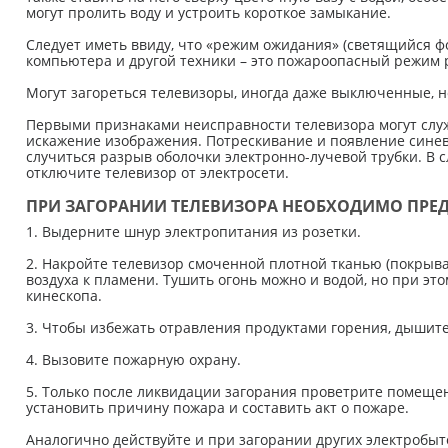
могут пролить воду и устроить короткое замыкание.
Следует иметь ввиду, что «режим ожидания» (светящийся фо
компьютера и другой техники – это пожароопасный режим 
Могут загореться телевизоры, иногда даже выключенные, но
Первыми признаками неисправности телевизора могут служ
искажение изображения. Потрескивание и появление синев
случиться разрыв оболочки электронно-лучевой трубки. В 
отключите телевизор от электросети.
ПРИ ЗАГОРАНИИ ТЕЛЕВИЗОРА НЕОБХОДИМО ПРЕ
1. Выдерните шнур электропитания из розетки.
2. Накройте телевизор смоченной плотной тканью (покрывал
воздуха к пламени. Тушить огонь можно и водой, но при этом
кинескопа.
3. Чтобы избежать отравления продуктами горения, дышит
4. Вызовите пожарную охрану.
5. Только после ликвидации загорания проветрите помеще
установить причину пожара и составить акт о пожаре.
Аналогично действуйте и при загорании других электробы