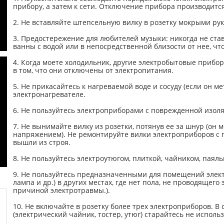
прибору, а затем к сети. Отключение прибора производится
2. Не вставляйте штепсельную вилку в розетку мокрыми ру
3. Предостережение для любителей музыки: никогда не ста
ванны с водой или в непосредственной близости от нее, чт
4. Когда моете холодильник, другие электробытовые прибо
в том, что они отключены от электропитания.
5. Не прикасайтесь к нагреваемой воде и сосуду (если он 
электронагревателе.
6. Не пользуйтесь электроприборами с поврежденной изол
7. Не вынимайте вилку из розетки, потянув ее за шнур (он 
напряжением). Не ремонтируйте вилки электроприборов с 
вышли из строя.
8. Не пользуйтесь электроутюгом, плиткой, чайником, паял
9. Не пользуйтесь предназначенными для помещений элект
лампа и др.) в других местах, где нет пола, не проводящего
причиной электротравмы.).
10. Не включайте в розетку более трех электроприборов. 
(электрический чайник, тостер, утюг) старайтесь не исполь