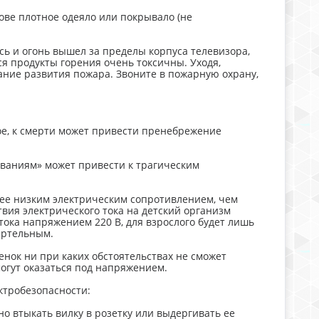
ове плотное одеяло или покрывало (не
сь и огонь вышел за пределы корпуса телевизора,
я продукты горения очень токсичны. Уходя,
жание развития пожара. Звоните в пожарную охрану,
ое, к смерти может привести пренебрежение
дованиям» может привести к трагическим
лее низким электрическим сопротивлением, чем
твия электрического тока на детский организм
тока напряжением 220 В, для взрослого будет лишь
ертельным.
енок ни при каких обстоятельствах не сможет
могут оказаться под напряжением.
ктробезопасности:
о втыкать вилку в розетку или выдергивать ее