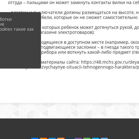
оттуда – пальцами он может замкнуть контакты вилки на себ
- розетки и выключатели должны размещаться на высоте, н
предметами мебели, которые он не сможет самостоятельно о
ботки
ие
- те розетки, до которых ребенок может дотянуться рукой
okies такие как
продаются в магазине электротоваров);
- тройники, находящиеся в доступном месте (например, ок
специальные отодвигающиеся заслонки – в гнезда такого т
вилку электроприбора или воткнуть какой-либо предмет (гвоз
Использованы материалы сайта: https://48.mchs.gov.ru/deyat
naseleniyu/chrezvychaynye-situacii-tehnogennogo-haraktera/p