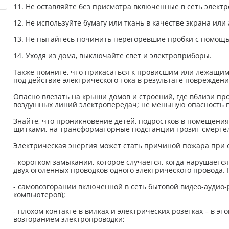
11. Не оставляйте без присмотра включенные в сеть элект
12. Не используйте бумагу или ткань в качестве экрана ил
13. Не пытайтесь починить перегоревшие пробки с помощь
14. Уходя из дома, выключайте свет и электроприборы.
Также помните, что прикасаться к провисшим или лежащим 
под действие электрического тока в результате поврежден
Опасно влезать на крыши домов и строений, где вблизи про
воздушных линий электропередач; не меньшую опасность 
Знайте, что проникновение детей, подростков в помещени
щитками, на трансформаторные подстанции грозит смерте
Электрическая энергия может стать причиной пожара при 
- коротком замыкании, которое случается, когда нарушаетс
двух оголенных проводков одного электрического провода.
- самовозгорании включенной в сеть бытовой видео-аудио-
компьютеров);
- плохом контакте в вилках и электрических розетках – в э
возгоранием электропроводки;