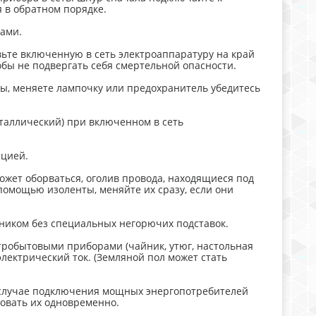
 в обратном порядке.
ками.
вьте включенную в сеть электроаппаратуру на край
обы не подвергать себя смертельной опасности.
ры, меняете лампочку или предохранитель убедитесь
металлический) при включенном в сеть
яцией.
может оборваться, оголив провода, находящиеся под
помощью изоленты, меняйте их сразу, если они
ьником без специальных негорючих подставок.
робытовыми приборами (чайник, утюг, настольная
 электрический ток. (Земляной пол может стать
В случае подключения мощных энергопотребителей
зовать их одновременно.