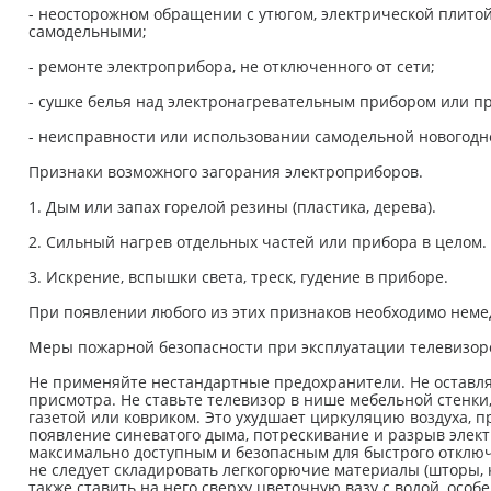
- неосторожном обращении с утюгом, электрической плито
самодельными;
- ремонте электроприбора, не отключенного от сети;
- сушке белья над электронагревательным прибором или п
- неисправности или использовании самодельной новогодн
Признаки возможного загорания электроприборов.
1. Дым или запах горелой резины (пластика, дерева).
2. Сильный нагрев отдельных частей или прибора в целом.
3. Искрение, вспышки света, треск, гудение в приборе.
При появлении любого из этих признаков необходимо неме
Меры пожарной безопасности при эксплуатации телевизор
Не применяйте нестандартные предохранители. Не оставля
присмотра. Не ставьте телевизор в нише мебельной стенки
газетой или ковриком. Это ухудшает циркуляцию воздуха, п
появление синеватого дыма, потрескивание и разрыв элект
максимально доступным и безопасным для быстрого отключ
не следует складировать легкогорючие материалы (шторы, к
также ставить на него сверху цветочную вазу с водой, особ