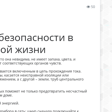
50
безопасности в
ой жизни
о она невидима, не имеет запаха, цвета, и
ет соответствующих органов чувств.
ывается включенным в цепь прохождения тока.
оны, касается неисправной изоляции или
жением, а с другой – земли, труб центрального
ых поможет не только предотвратить несчастный
м доме.
 энергией.
рибора в сеть: шнур сначала подключайте к