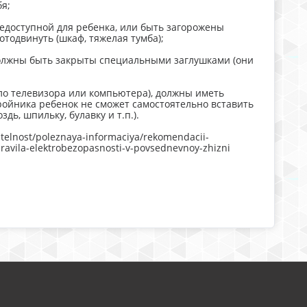
я;
едоступной для ребенка, или быть загорожены
тодвинуть (шкаф, тяжелая тумба);
, должны быть закрыты специальными заглушками (они
оло телевизора или компьютера), должны иметь
ройника ребенок не сможет самостоятельно вставить
дь, шпильку, булавку и т.п.).
elnost/poleznaya-informaciya/rekomendacii-
ravila-elektrobezopasnosti-v-povsednevnoy-zhizni