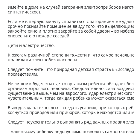
Имейте в доме на случай загорания электроприборов нагот
синтетическое).
Если же в первую минуту справиться с загоранием не удало
срочно покидайте помещение ввиду того, что выделяющиес
закройте окно и плотно закройте за собой двери – во избе
оповестите о пожаре соседей.
Дети и электричество.
К ожогам различной степени тяжести и, что самое печальн
правилами электробезопасности.
Следует помнить, что природная детская страсть к «иссле
последствиям.
Не лишним будет знать, что организм ребенка обладает бо
организм взрослого человека. Следовательно, сила воздейс
существенно выше, чем на взрослого. Удар электрического 
чувствительным, тогда как для ребенка может оказаться см
Вывод: задача взрослых – создать условия, при которых реб
коснуться проводов или приборов, которые находятся или 
Следует неукоснительно выполнять ряд важных правил эле
- маленькому ребенку недопустимо позволять самостоятельн