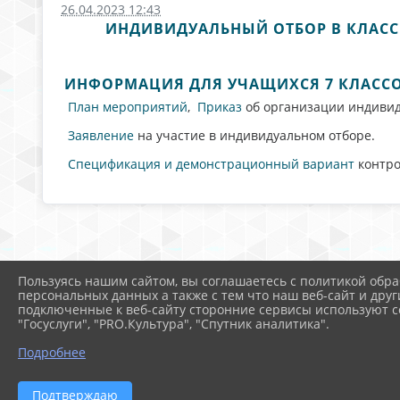
26.04.2023 12:43
ИНДИВИДУАЛЬНЫЙ ОТБОР В КЛАСС
ИНФОРМАЦИЯ ДЛЯ УЧАЩИХСЯ 7 КЛАССОВ
План мероприятий
,
Приказ
об организации индивиду
Заявление
на участие в индивидуальном отборе.
Спецификация и демонстрационный вариант
контро
Пользуясь нашим сайтом, вы соглашаетесь с политикой обра
персональных данных а также с тем что наш веб-сайт и друг
подключенные к веб-сайту сторонние сервисы используют co
"Госуслуги", "PRO.Культура", "Спутник аналитика".
Подробнее
Подтверждаю