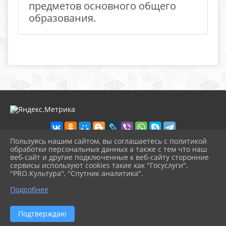
предметов основного общего
образования.
Пользуясь нашим сайтом, вы соглашаетесь с политикой
обработки персональных данных а также с тем что наш
веб-сайт и другие подключенные к веб-сайту сторонние
2026 г. school7kachkanar.ru
сервисы используют cookies такие как "Госуслуги",
Вход
"PRO.Культура", "Спутник аналитика".
Карта сайта
^
Политика обработки персональных данных
Подробнее
Сделано на KubCMS
Разработка и поддержка
Подтверждаю