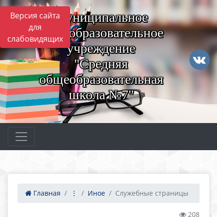
Муниципальное
Версия сайта
для
общеобразовательное
слабовидящих
учреждение
"Средняя
общеобразовательная
школа №7"
Главная
⋮
Иное
Служебные страницы
208