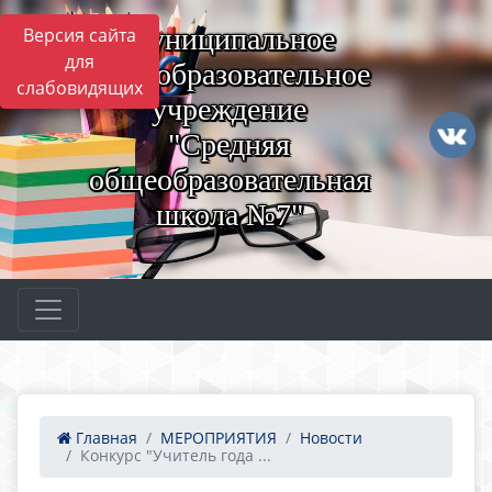
Муниципальное
Версия сайта
для
общеобразовательное
слабовидящих
учреждение
"Средняя
общеобразовательная
школа №7"
Главная
МЕРОПРИЯТИЯ
Новости
Конкурс "Учитель года ...