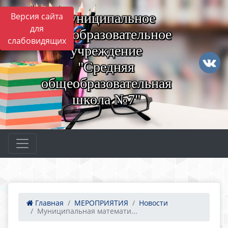
Муниципальное
Версия сайта
для
общеобразовательное
слабовидящих
учреждение
"Средняя
общеобразовательная
школа №7"
Главная
МЕРОПРИЯТИЯ
Новости
Муниципальная математи...