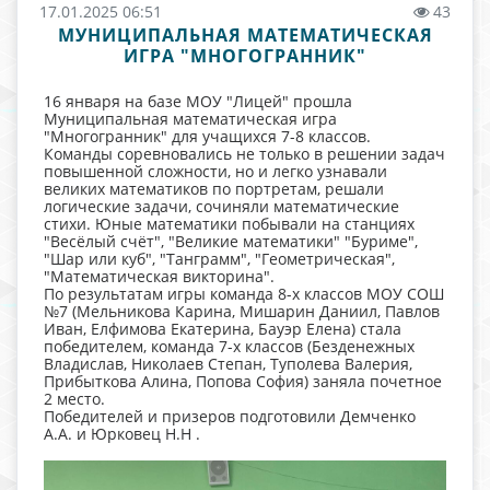
17.01.2025 06:51
43
МУНИЦИПАЛЬНАЯ МАТЕМАТИЧЕСКАЯ
ИГРА "МНОГОГРАННИК"
16 января на базе МОУ "Лицей" прошла
Муниципальная математическая игра
"Многогранник" для учащихся 7-8 классов.
Команды соревновались не только в решении задач
повышенной сложности, но и легко узнавали
великих математиков по портретам, решали
логические задачи, сочиняли математические
стихи. Юные математики побывали на станциях
"Весёлый счёт", "Великие математики" "Буриме",
"Шар или куб", "Танграмм", "Геометрическая",
"Математическая викторина".
По результатам игры команда 8-х классов МОУ СОШ
№7 (Мельникова Карина, Мишарин Даниил, Павлов
Иван, Елфимова Екатерина, Бауэр Елена) стала
победителем, команда 7-х классов (Безденежных
Владислав, Николаев Степан, Туполева Валерия,
Прибыткова Алина, Попова София) заняла почетное
2 место.
Победителей и призеров подготовили Демченко
А.А. и Юрковец Н.Н .