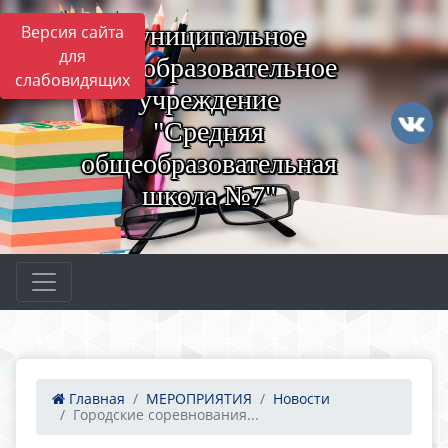
Муниципальное
Версия сайта
для
общеобразовательное
слабовидящих
учреждение
"Средняя
общеобразовательная
школа №7"
Главная
МЕРОПРИЯТИЯ
Новости
Городские соревнования...