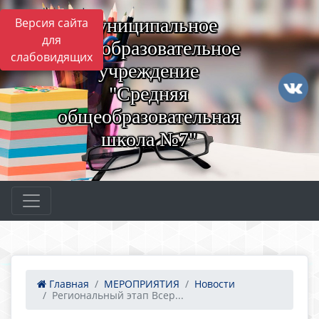
Муниципальное
Версия сайта
для
общеобразовательное
слабовидящих
учреждение
"Средняя
общеобразовательная
школа №7"
Главная
МЕРОПРИЯТИЯ
Новости
Региональный этап Всер...