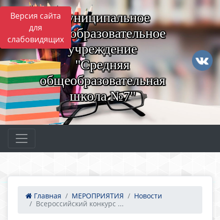
Муниципальное
Версия сайта
для
общеобразовательное
слабовидящих
учреждение
"Средняя
общеобразовательная
школа №7"
Главная
МЕРОПРИЯТИЯ
Новости
Всероссийский конкурс ...