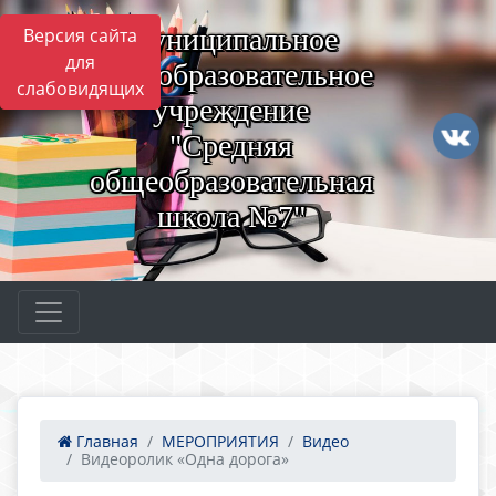
Муниципальное
Версия сайта
для
общеобразовательное
слабовидящих
учреждение
"Средняя
общеобразовательная
школа №7"
Главная
МЕРОПРИЯТИЯ
Видео
Видеоролик «Одна дорога»