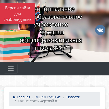
Муниципальное
Версия сайта
для
общеобразовательное
слабовидящих
учреждение
"Средняя
общеобразовательная
школа №7"
Главная
МЕРОПРИЯТИЯ
Новости
Как не стать жертвой в...